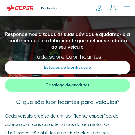
Particular
Particular
Respondemos a todas as suas dúvidas e ajudamo-lo a
Pesquisar
conhecer qual é o lubrificante que melhor se adapta
em
ao seu veículo
Empresa
Moeve.pt
Tudo sobre Lubrificantes
Estudos de lubrificação
Distribuidor
Catálogo de produtos
Transportador
O que são lubrificantes para veículos?
Cada veículo precisa de um lubrificante específico, de
acordo com suas características do seu motor. Os
lubrificantes são obtidos a partir de óleos básicos,