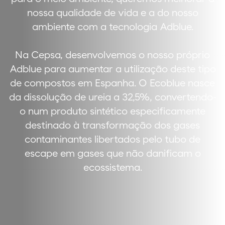
nossa qualidade de vida e a do nosso
ambiente com a tecnologia Adblue.
Na Cepsa, desenvolvemos o nosso próprio
Adblue para aumentar a utilização deste tipo
de compostos em Espanha. O Ecoblue nasce
da dissolução de ureia a 32,5%, convertendo-
o num produto sintético especificamente
destinado à transformação dos gases
contaminantes libertados pelo tubo de
escape em gases que não danificam o
ecossistema.