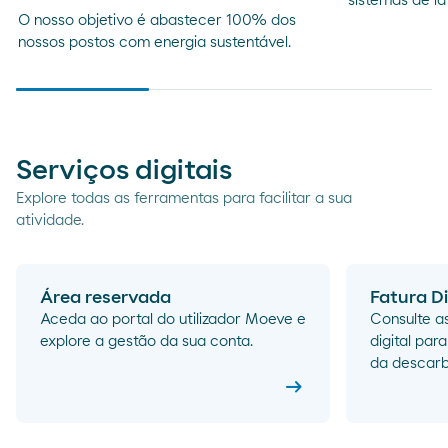
sistemas de l
O nosso objetivo é abastecer 100% dos
nossos postos com energia sustentável.
Serviços digitais
Explore todas as ferramentas para facilitar a sua
atividade.
Área reservada
Fatura Di
Aceda ao portal do utilizador Moeve e
Consulte a
explore a gestão da sua conta.
digital pa
da descarb
arrow_right_alt