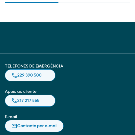
TELEFONES DE EMERGÊNCIA
call
229 390 500
Apoio ao cliente
call
217 217 855
E-mail
email
Contacto por e-mail