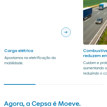
arrow_right_alt
Carga elétrica
Combustíve
reduzem em
Apostamos na eletrificação da
Cuidam e prot
mobilidade.
aumentando o 
reduzindo o c
Agora, a Cepsa é Moeve.