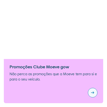
Promoções Clube Moeve gow
Não perca as promoções que a Moeve tem para si e
para o seu veículo.
arrow_right_alt
Promoçõ