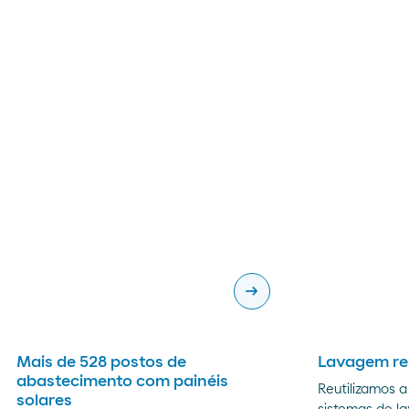
arrow_right_alt
Mais de 528 postos de
Lavagem re
abastecimento com painéis
Reutilizamos 
solares