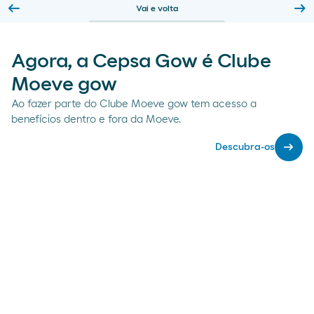
arrow_left_alt
arrow_right_alt
Vai e volta
Slide previa
Sl
Agora, a Cepsa Gow é Clube
Moeve gow
Ao fazer parte do Clube Moeve gow tem acesso a
benefícios dentro e fora da Moeve.
arrow_right_alt
Descubra-os