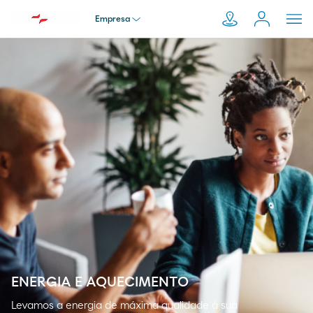
Empresa
Particular
Pesquisar
em
Empresa
Moeve.pt
Distribuidor
Transportador
ENERGIA E AQUECIMENTO
Levamos a energia de máxima qualidade à sua