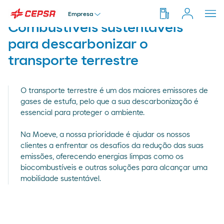
Empresa
Combustíveis sustentáveis
para descarbonizar o
Particular
transporte terrestre
Pesquisar
em
Moeve.pt
Empresa
O transporte terrestre é um dos maiores emissores de
gases de estufa, pelo que a sua descarbonização é
essencial para proteger o ambiente.
Distribuidor
Na Moeve, a nossa prioridade é ajudar os nossos
clientes a enfrentar os desafios da redução das suas
Transportador
emissões, oferecendo energias limpas como os
biocombustíveis e outras soluções para alcançar uma
mobilidade sustentável.