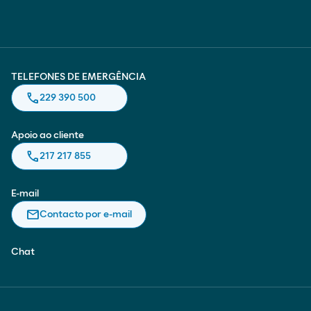
TELEFONES DE EMERGÊNCIA
call
229 390 500
Apoio ao cliente
call
217 217 855
E-mail
email
Contacto por e-mail
Chat