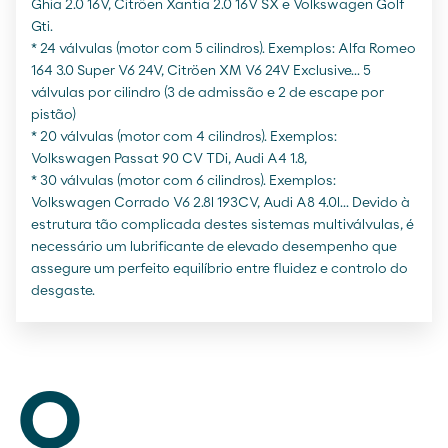
Ghia 2.0 16V, Citröen Xantia 2.0 16V SX e Volkswagen Golf
Gti.
* 24 válvulas (motor com 5 cilindros). Exemplos: Alfa Romeo
164 3.0 Super V6 24V, Citröen XM V6 24V Exclusive... 5
válvulas por cilindro (3 de admissão e 2 de escape por
pistão)
* 20 válvulas (motor com 4 cilindros). Exemplos:
Volkswagen Passat 90 CV TDi, Audi A4 1.8,
* 30 válvulas (motor com 6 cilindros). Exemplos:
Volkswagen Corrado V6 2.8l 193CV, Audi A8 4.0l... Devido à
estrutura tão complicada destes sistemas multiválvulas, é
necessário um lubrificante de elevado desempenho que
assegure um perfeito equilíbrio entre fluidez e controlo do
desgaste.
o