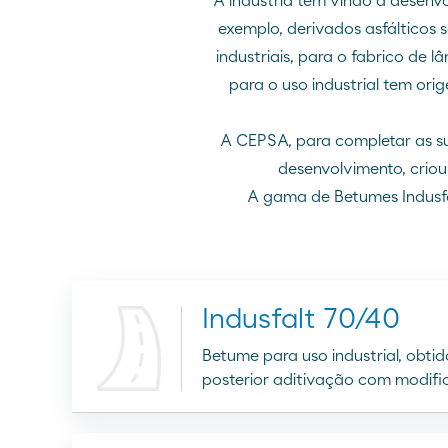
A indústria tem vindo a desenvo
exemplo, derivados asfálticos 
industriais, para o fabrico de 
para o uso industrial tem or
A CEPSA, para completar as su
desenvolvimento, criou
A gama de Betumes Indusfal
Indusfalt 70/40
Betume para uso industrial, obti
posterior aditivação com modific