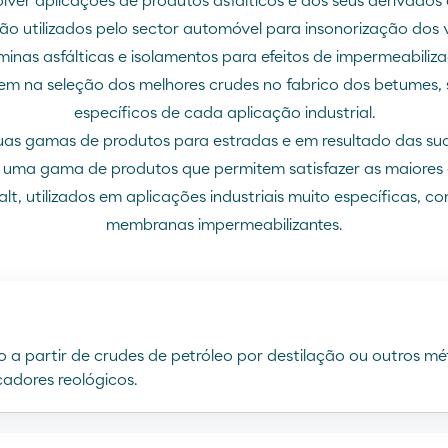
lver aplicações de produtos asfálticos e dos seus derivados 
são utilizados pelo sector automóvel para insonorização dos v
lâminas asfálticas e isolamentos para efeitos de impermeabili
igem na seleção dos melhores crudes no fabrico dos betumes, 
específicos de cada aplicação industrial.
as gamas de produtos para estradas e em resultado das sua
 uma gama de produtos que permitem satisfazer as maiores e
t, utilizados em aplicações industriais muito específicas, co
membranas impermeabilizantes.
do a partir de crudes de petróleo por destilação ou outros m
adores reológicos.