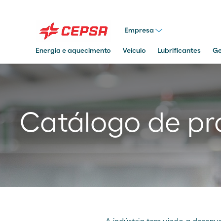
Empresa
Energia e aquecimento
Veículo
Lubrificantes
Ge
Pesquisar
em
Moeve.pt
Catálogo de pro