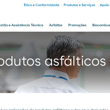
Ética e Conformidade
Produtos e Serviços
Apoio 
Particular
stão e Assistência Técnica
Asfaltos
Promoções
Biocombust
Empresa
dutos asfálticos 
Distribuidor
Transportador