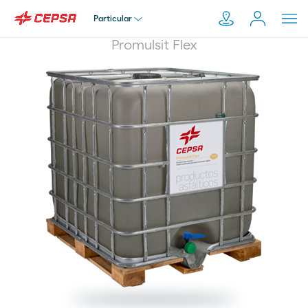
Particular
Promulsit Flex
Particular
Pesquisar
em
Empresa
Moeve.pt
Distribuidor
Transportador