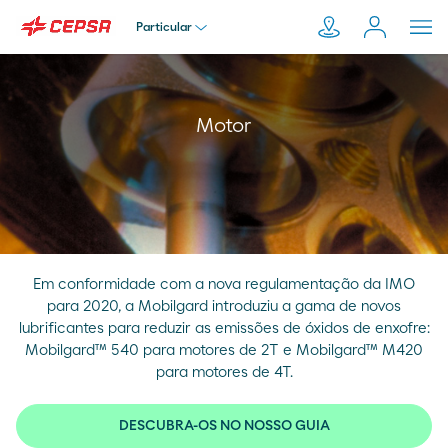
Particular
Particular
Pesquisar
Motor
em
Empresa
Moeve.pt
Distribuidor
Em conformidade com a nova regulamentação da IMO
para 2020, a Mobilgard introduziu a gama de novos
Transportador
lubrificantes para reduzir as emissões de óxidos de enxofre:
Mobilgard™ 540 para motores de 2T e Mobilgard™ M420
para motores de 4T.
DESCUBRA-OS NO NOSSO GUIA