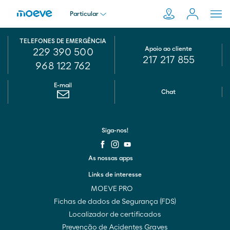
Particular
TELEFONES DE EMERGÊNCIA
Particular
Apoio ao cliente
229 390 500
217 217 855
Pesquisar
968 122 762
em
Empresa
E-mail
Moeve.pt
Chat
Distribuidor
Siga-nos!
Transportador
As nossas apps
Links de interesse
MOEVE PRO
Fichas de dados de Segurança (FDS)
Localizador de certificados
Prevenção de Acidentes Graves