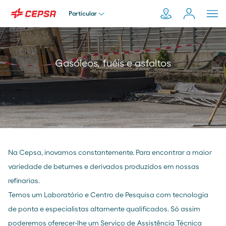
Particular
Particular
Pesquisar
Gasóleos, fuéis e asfaltos
em
Empresa
Moeve.pt
Distribuidor
Na Cepsa, inovamos constantemente. Para encontrar a maior
Transportador
variedade de betumes e derivados produzidos em nossas
refinarias.
Temos um Laboratório e Centro de Pesquisa com tecnologia
de ponta e especialistas altamente qualificados. Só assim
poderemos oferecer-lhe um Serviço de Assistência Técnica