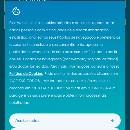
217 217 855
968 122 762
E-mail
Chat
Este website utiliza cookies próprias e de terceiros para tratar
dados pessoais com a finalidade de elaborar informação
estatística, analisar os seus hábitos de navegação e preferências
Siga-nos!
e, caso tenha prestado o seu consentimento, apresentar
publicidade personalizada com base num perfil criado a partir
dos seus dados de navegação (por exemplo, páginas visitadas)
As nossas apps
e/ou dados fornecidos. Para mais informações, consulte a nossa
Links de interesse
Política de Cookies
. Pode aceitar todos os cookies clicando em
MOEVE PRO
"ACEITAR TODOS", rejeitar todos os cookies não essenciais
Fichas de dados de Segurança (FDS)
clicando em "REJEITAR TODOS" ou clicar em "CONFIGURAR"
Localizador de certificados
para gerir as suas preferências e obter informações mais
Prevenção de Acidentes Graves
detalhadas.
HSEQ e Sustentabilidade
Aceitar todos
© Moeve 2026
Canal de Integridade