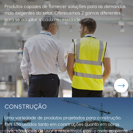
Produtos capazes de fornecer soluções para as demandas
mais exigentes do setor. Oferecemos 2 gamas diferentes
para se adaptar a cada necessidade.
CONSTRUÇÃO
Uma variedade de produtos projetados para construção.
Eles são usados ​​tanto em construções quanto em obras
civis, são fáceis de usar e respeitosos com o meio ambiente.