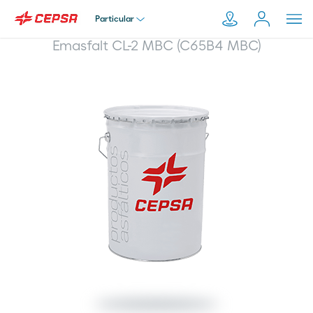
Particular
Emasfalt CL-2 MBC (C65B4 MBC)
Particular
Pesquisar
em
Empresa
Moeve.pt
Distribuidor
Transportador