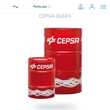
Particular
CEPSA GUÍAS
Particular
Pesquisar
em
Empresa
Moeve.pt
Distribuidor
Transportador