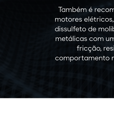
Também é recome
motores elétricos
dissulfeto de moli
metálicas com uma
fricção, re
comportamento na