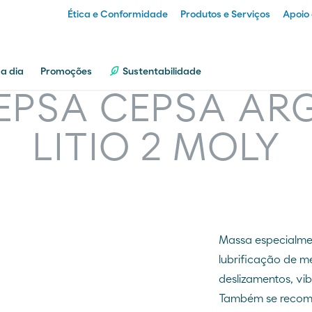
Ética e Conformidade
Produtos e Serviços
Apoio 
Particular
 a dia
Promoções
Sustentabilidade
EPSA CEPSA AR
Empresa
LITIO 2 MOLY
Distribuidor
Transportador
Massa especialm
lubrificação de 
deslizamentos, vi
Também se recome