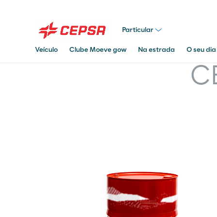
Particular
Veículo
Clube Moeve gow
Na estrada
O seu dia
C
Pesquisar
em
Moeve.pt