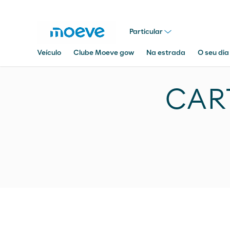
Particular
Veículo
Clube Moeve gow
Na estrada
O seu dia
Pesquisar
em
CAR
Moeve.pt