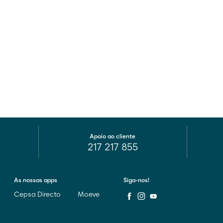
Apoio ao cliente
217 217 855
As nossas apps
Siga-nos!
Cepsa Directo
Moeve