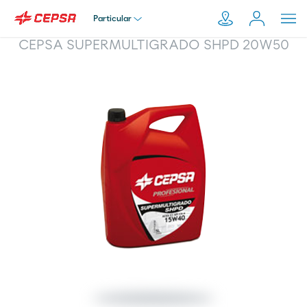
Particular
CEPSA SUPERMULTIGRADO SHPD 20W50
Particular
Pesquisar
em
Empresa
Moeve.pt
Distribuidor
Transportador