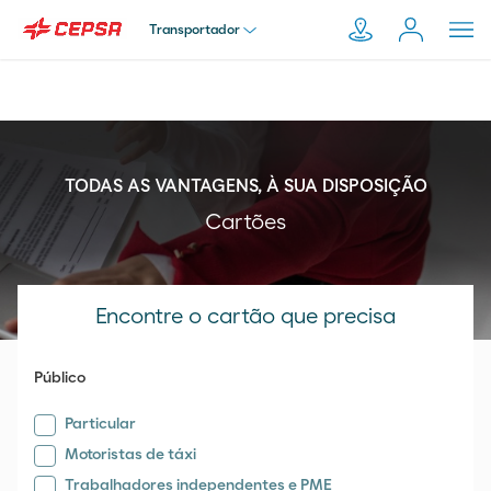
Transportador
Particular
Pesquisar
em
Empresa
TODAS AS VANTAGENS, À SUA DISPOSIÇÃO
Moeve.pt
Cartões
Distribuidor
Encontre o cartão que precisa
Transportador
Público
Particular
Motoristas de táxi
Trabalhadores independentes e PME