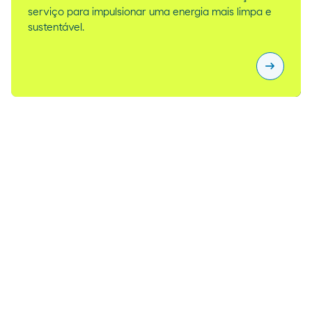
serviço para impulsionar uma energia mais limpa e
sustentável.
arrow_right_alt
Melhoram