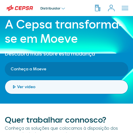
pause
Distribuidor
Paus
Moeve
A Cepsa transforma-
Particular
Pesquisar
se em Moeve
em
Moeve.pt
Empresa
Descubra mais sobre esta mudança
Conheça a Moeve
Distribuidor
play_arrow
Ver vídeo
Transportador
Quer trabalhar connosco?
Conheça as soluções que colocamos à disposição dos