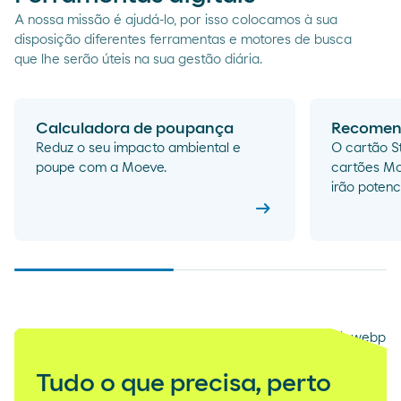
A nossa missão é ajudá-lo, por isso colocamos à sua
disposição diferentes ferramentas e motores de busca
que lhe serão úteis na sua gestão diária.
Calculadora de poupança
Recomen
Reduz o seu impacto ambiental e
O cartão St
poupe com a Moeve.
cartões Mo
irão potenc
arrow_right_alt
Tudo o que precisa, perto