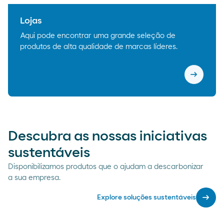
Lojas
Aqui pode encontrar uma grande seleção de
produtos de alta qualidade de marcas líderes.
arrow_right_alt
Lojas
Descubra as nossas iniciativas
sustentáveis
Disponibilizamos produtos que o ajudam a descarbonizar
a sua empresa.
arrow_right_alt
Explore soluções sustentáveis