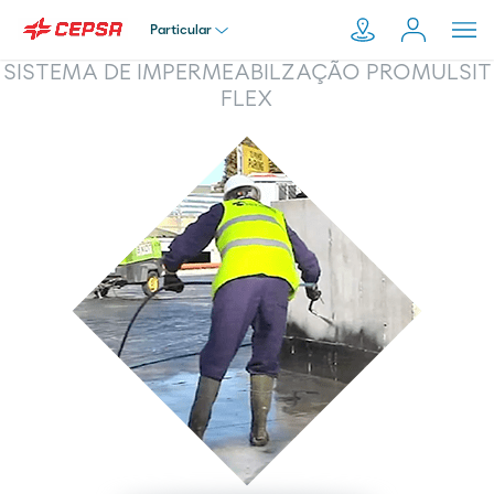
Particular
SISTEMA DE IMPERMEABILZAÇÃO PROMULSIT
FLEX
Particular
Pesquisar
em
Empresa
Moeve.pt
Distribuidor
Transportador