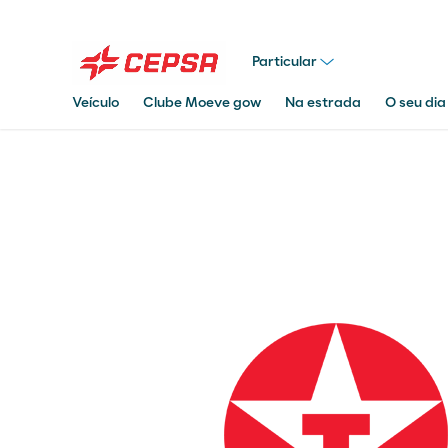
Particular
Veículo
Clube Moeve gow
Na estrada
O seu dia
Pesquisar
em
Moeve.pt