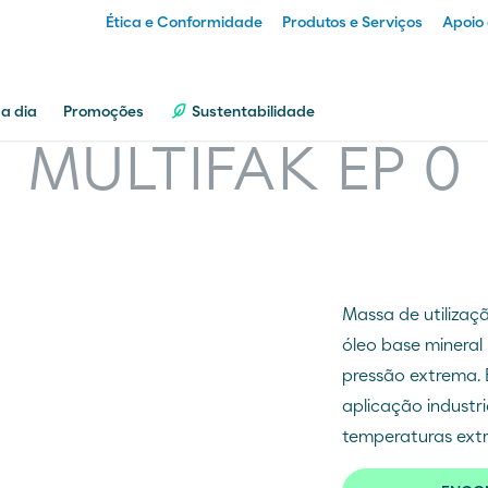
Ética e Conformidade
Produtos e Serviços
Apoio 
Particular
 a dia
Promoções
Sustentabilidade
MULTIFAK EP 0
Empresa
Distribuidor
Massa de utilizaç
Transportador
óleo base mineral
pressão extrema.
aplicação industr
temperaturas ext