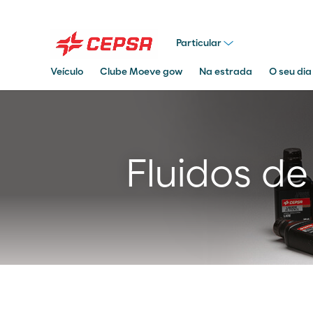
Particular
Veículo
Clube Moeve gow
Na estrada
O seu dia
Pesquisar
em
Moeve.pt
Fluidos de