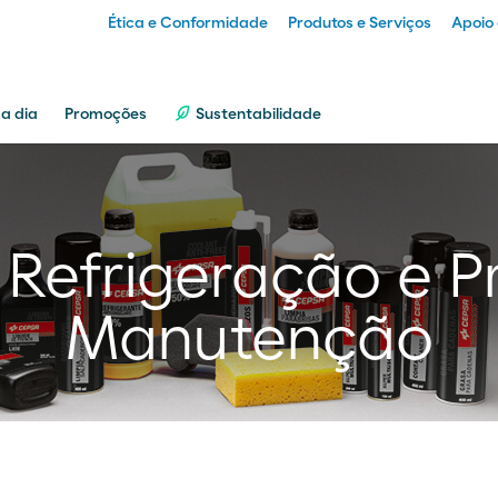
Ética e Conformidade
Produtos e Serviços
Apoio 
Particular
 a dia
Promoções
Sustentabilidade
Empresa
 Refrigeração e 
Distribuidor
Manutenção
Transportador