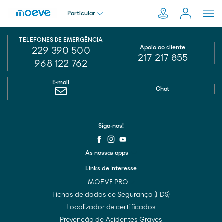
Particular
TELEFONES DE EMERGÊNCIA
Particular
Apoio ao cliente
229 390 500
217 217 855
Pesquisar
968 122 762
em
Empresa
E-mail
Moeve.pt
Chat
Distribuidor
Siga-nos!
Transportador
As nossas apps
Links de interesse
MOEVE PRO
Fichas de dados de Segurança (FDS)
Localizador de certificados
Prevenção de Acidentes Graves