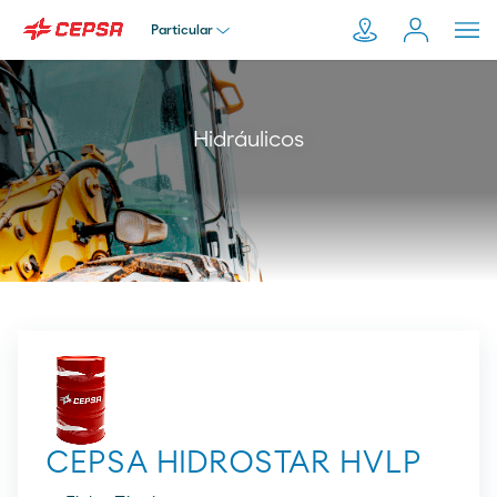
Particular
Particular
Pesquisar
Hidráulicos
em
Empresa
Moeve.pt
Distribuidor
Transportador
CEPSA HIDROSTAR HVLP