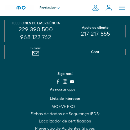
Particular
TELEFONES DE EMERGÊNCIA
Particular
Apoio ao cliente
229 390 500
217 217 855
Pesquisar
968 122 762
em
Empresa
E-mail
Moeve.pt
Chat
Distribuidor
Siga-nos!
Transportador
As nossas apps
Links de interesse
MOEVE PRO
Fichas de dados de Segurança (FDS)
Localizador de certificados
Prevenção de Acidentes Graves