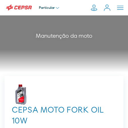
Particular
Particular
Pesquisar
Manutenção da moto
em
Empresa
Moeve.pt
Distribuidor
Transportador
CEPSA MOTO FORK OIL
10W