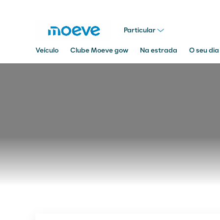
Particular
Veículo
Clube Moeve gow
Na estrada
O seu dia
Pesquisar
em
Moeve.pt