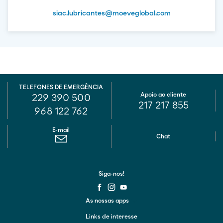
siac.lubricantes@moeveglobal.com
TELEFONES DE EMERGÊNCIA
Apoio ao cliente
229 390 500
217 217 855
968 122 762
E-mail
Chat
Siga-nos!
As nossas apps
Links de interesse