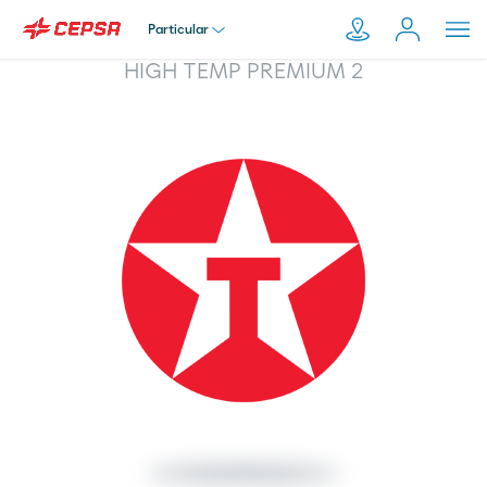
Particular
HIGH TEMP PREMIUM 2
Particular
Pesquisar
em
Empresa
Moeve.pt
Distribuidor
Transportador