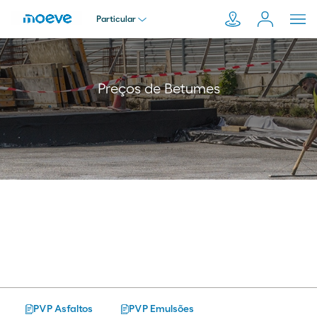
Particular
Particular
Pesquisar
Preços de Betumes
em
Empresa
Moeve.pt
Distribuidor
Transportador
PVP Asfaltos
PVP Emulsões