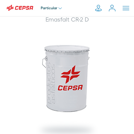
Particular
Emasfalt CR-2 D
Particular
Pesquisar
em
Empresa
Moeve.pt
Distribuidor
Transportador