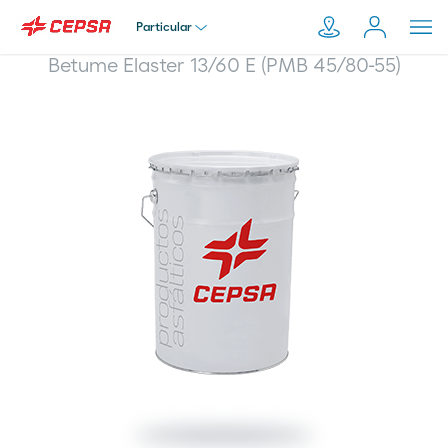
Particular
Betume Elaster 13/60 E (PMB 45/80-55)
Particular
Pesquisar
em
Empresa
Moeve.pt
Distribuidor
Transportador