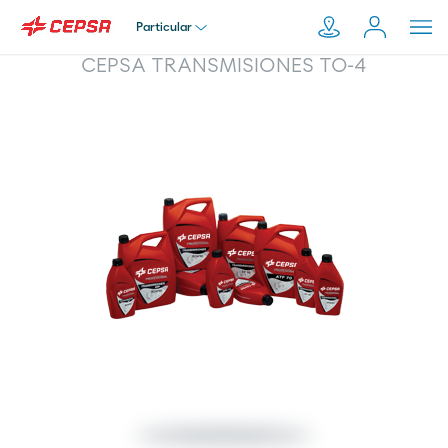
Particular
CEPSA TRANSMISIONES TO-4
Particular
Pesquisar
em
Empresa
Moeve.pt
Distribuidor
Transportador