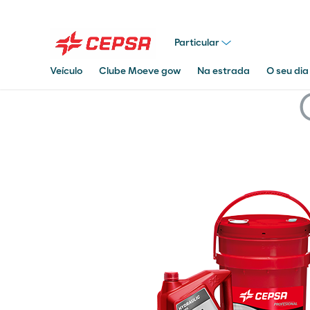
Particular
Veículo
Clube Moeve gow
Na estrada
O seu dia
Pesquisar
em
Moeve.pt