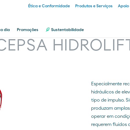
Ética e Conformidade
Produtos e Serviços
Apoio 
Particular
 a dia
Promoções
Sustentabilidade
CEPSA HIDROLIF
Empresa
Distribuidor
Especialmente re
Transportador
hidráulicos de el
tipo de impulso. S
produzam amplas 
operar em condiçõ
requerem fluidos 