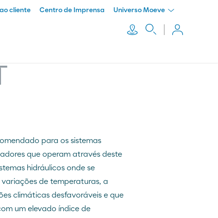
ao cliente
Centro de Imprensa
Universo Moeve
T
comendado para os sistemas
evadores que operam através deste
istemas hidráulicos onde se
variações de temperaturas, a
es climáticas desfavoráveis e que
com um elevado índice de