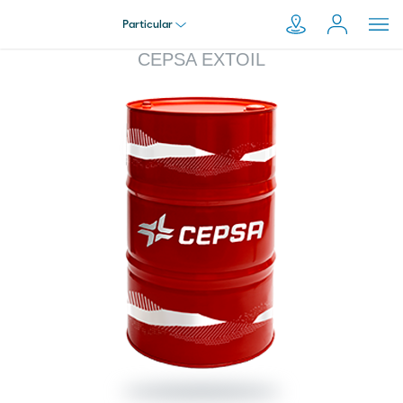
Particular
CEPSA EXTOIL
Particular
Pesquisar
em
Empresa
Moeve.pt
Distribuidor
Transportador