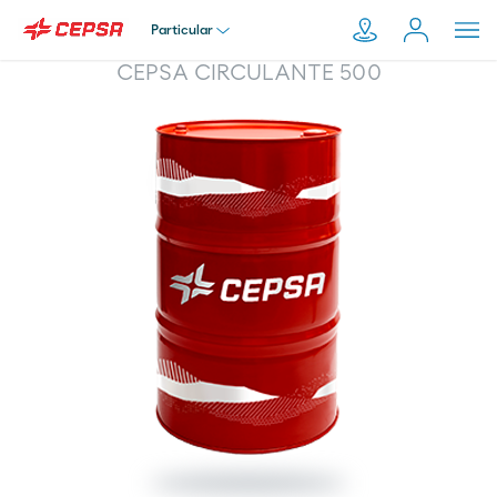
Particular
CEPSA CIRCULANTE 500
Particular
Pesquisar
em
Empresa
Moeve.pt
Distribuidor
Transportador