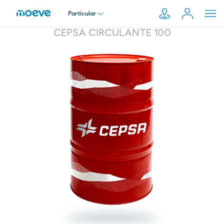
Particular
CEPSA CIRCULANTE 100
Particular
Pesquisar
em
Empresa
Moeve.pt
Distribuidor
Transportador