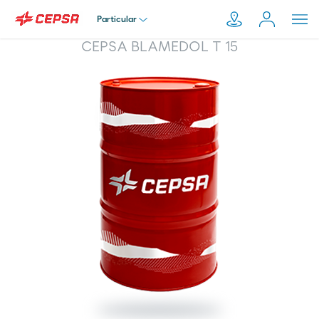
Particular
CEPSA BLAMEDOL T 15
Particular
Pesquisar
em
Empresa
Moeve.pt
Distribuidor
Transportador