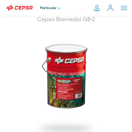
Particular
Cepsa Blamedol GB-2
Particular
Pesquisar
em
Empresa
Moeve.pt
Distribuidor
Transportador