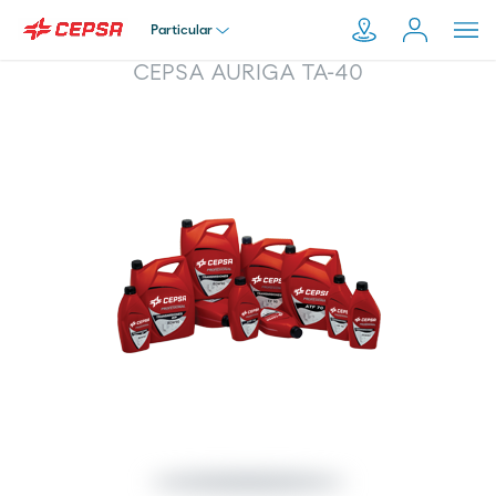
Particular
CEPSA AURIGA TA-40
Particular
Pesquisar
em
Empresa
Moeve.pt
Distribuidor
Transportador