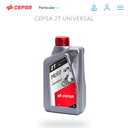
Particular
CEPSA 2T UNIVERSAL
Particular
Pesquisar
em
Empresa
Moeve.pt
Distribuidor
Transportador