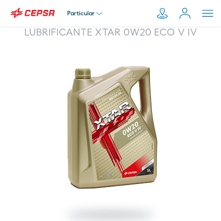
Particular
LUBRIFICANTE XTAR 0W20 ECO V IV
Particular
Pesquisar
em
Empresa
Moeve.pt
Distribuidor
Transportador