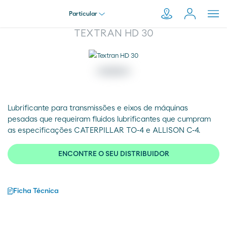
Particular
TEXTRAN HD 30
Particular
Pesquisar
em
Empresa
Moeve.pt
Lubrificante para transmissões e eixos de máquinas
pesadas que requeiram fluidos lubrificantes que cumpram
Distribuidor
as especificações CATERPILLAR TO-4 e ALLISON C-4.
ENCONTRE O SEU DISTRIBUIDOR
Transportador
Ficha Técnica