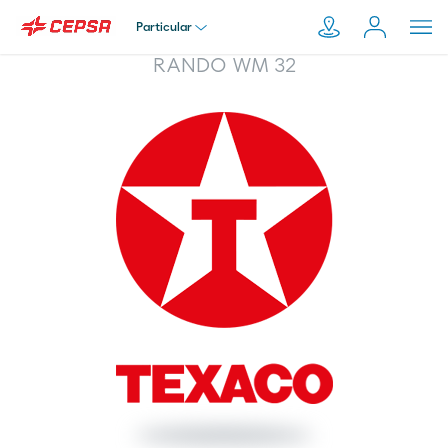
Particular
RANDO WM 32
Particular
Pesquisar
em
Empresa
Moeve.pt
Distribuidor
Transportador