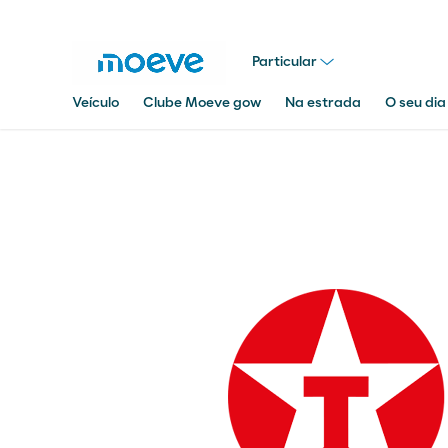
Particular
Veículo
Clube Moeve gow
Na estrada
O seu dia
Pesquisar
em
Moeve.pt