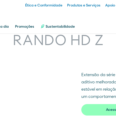
Ética e Conformidade
Produtos e Serviços
Apoio 
Particular
 a dia
Promoções
Sustentabilidade
RANDO HD Z
Empresa
Distribuidor
Extensão da séri
Transportador
aditivo melhorado
estável em relaçã
um comportament
Acess