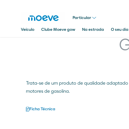
Particular
Veículo
Clube Moeve gow
Na estrada
O seu dia
G
Pesquisar
em
Moeve.pt
Trata-se de um produto de qualidade adaptado
motores de gasolina.
Ficha Técnica