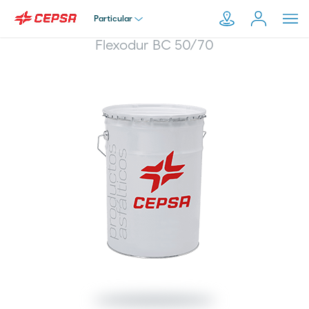
Particular
Flexodur BC 50/70
Particular
Pesquisar
em
Empresa
Moeve.pt
Distribuidor
Transportador