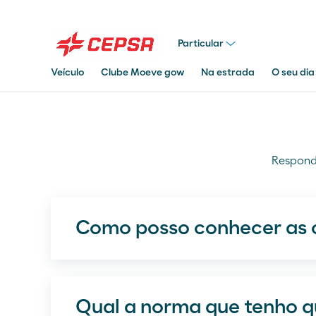
Particular
Veículo
Clube Moeve gow
Na estrada
O seu dia
Pesquisar
em
Moeve.pt
Responde
Como posso conhecer as c
Qual a norma que tenho qu