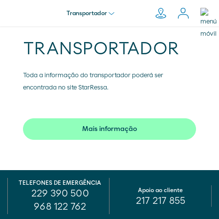
Transportador
TRANSPORTADOR
Particular
Pesquisar
em
Toda a informação do transportador poderá ser
Empresa
Moeve.pt
encontrada no site StarRessa.
Distribuidor
Mais informação
Transportador
TELEFONES DE EMERGÊNCIA
Apoio ao cliente
229 390 500
217 217 855
968 122 762