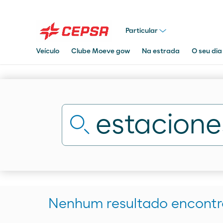
Particular
Veículo
Clube Moeve gow
Na estrada
O seu dia
Pesquisar
em
Moeve.pt
Nenhum resultado encont