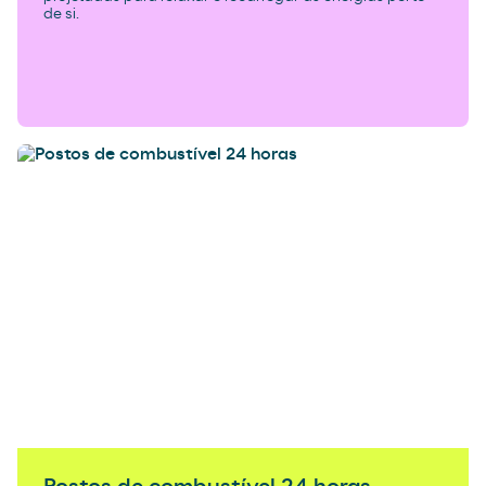
de si.